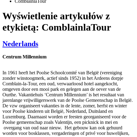
ComblainlaTour
Wyświetlenie artykułów z
etykietą: ComblainlaTour
Nederlands
Centrum Millennium
In 1961 heeft het Poolse Schoolcomité van België (vereniging
zonder winstoogmerk, actief sinds 1952) in het Ardeens dorpje
Comblain-la-Tour, een oud, verwaarloosd hotel aangekocht,
omgeven door een mooi park en gelegen aan de oever van de
Ourthe. Vakantiehuis ‘Centrum Millennium’ is het resultaat van
jarenlange vrijwilligerswerk van de Poolse Gemeenschap in België.
De vzw organiseert vakanties in de lente, zomer, herfst en winter
voor Poolse kinderen uit België, Nederland, Duitsland en
Luxemburg. Daarnaast worden er feesten georganiseerd voor de
Poolse gemeenschap zoals Valentijn, een picknick in mei en
overgang van oud naar nieuw. Het gebouw kan ook gehuurd
worden voor bosklassen, vergaderingen of privé voor huwelijken,