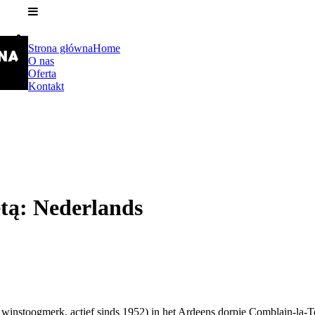
Strona główna
Home
O nas
Oferta
Kontakt
etą: Nederlands
 winstoogmerk, actief sinds 1952) in het Ardeens dorpje Comblain-la-