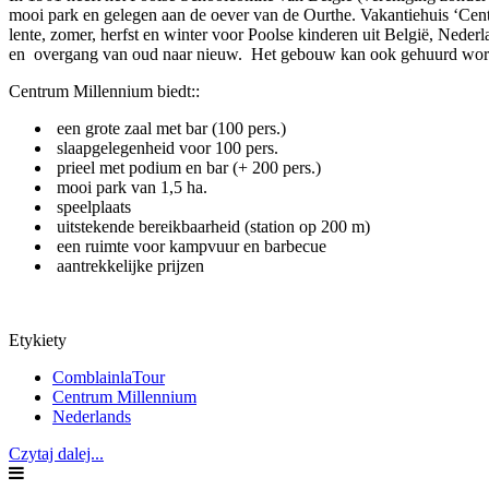
mooi park en gelegen aan de oever van de Ourthe. Vakantiehuis ‘Cent
lente, zomer, herfst en winter voor Poolse kinderen uit België, Nede
en overgang van oud naar nieuw. Het gebouw kan ook gehuurd worde
Centrum Millennium biedt::
een grote zaal met bar (100 pers.)
slaapgelegenheid voor 100 pers.
prieel met podium en bar (+ 200 pers.)
mooi park van 1,5 ha.
speelplaats
uitstekende bereikbaarheid (station op 200 m)
een ruimte voor kampvuur en barbecue
aantrekkelijke prijzen
Etykiety
ComblainlaTour
Centrum Millennium
Nederlands
Czytaj dalej...